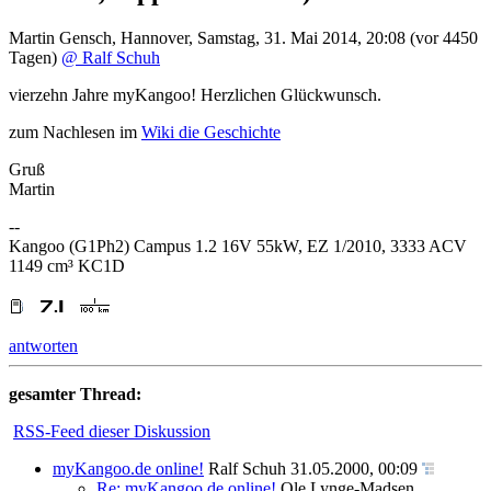
Martin Gensch
,
Hannover
,
Samstag, 31. Mai 2014, 20:08
(vor 4450
Tagen)
@ Ralf Schuh
vierzehn Jahre myKangoo! Herzlichen Glückwunsch.
zum Nachlesen im
Wiki die Geschichte
Gruß
Martin
--
Kangoo (G1Ph2) Campus 1.2 16V 55kW, EZ 1/2010, 3333 ACV
1149 cm³ KC1D
antworten
gesamter Thread:
RSS-Feed dieser Diskussion
myKangoo.de online!
Ralf Schuh
31.05.2000, 00:09
Re: myKangoo.de online!
Ole Lynge-Madsen