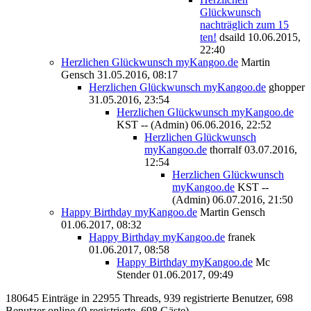
Glückwunsch
nachträglich zum 15
ten!
dsaild
10.06.2015,
22:40
Herzlichen Glückwunsch myKangoo.de
Martin
Gensch
31.05.2016, 08:17
Herzlichen Glückwunsch myKangoo.de
ghopper
31.05.2016, 23:54
Herzlichen Glückwunsch myKangoo.de
KST -- (Admin)
06.06.2016, 22:52
Herzlichen Glückwunsch
myKangoo.de
thorralf
03.07.2016,
12:54
Herzlichen Glückwunsch
myKangoo.de
KST --
(Admin)
06.07.2016, 21:50
Happy Birthday myKangoo.de
Martin Gensch
01.06.2017, 08:32
Happy Birthday myKangoo.de
franek
01.06.2017, 08:58
Happy Birthday myKangoo.de
Mc
Stender
01.06.2017, 09:49
180645 Einträge in 22955 Threads, 939 registrierte Benutzer, 698
Benutzer online (0 registrierte, 698 Gäste)