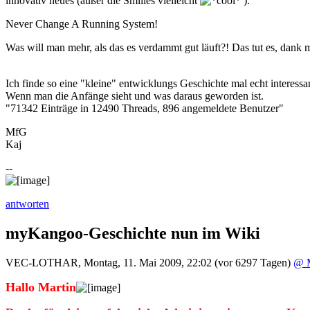
innovativ neues (außer die Smilies vielleicht
).
Never Change A Running System!
Was will man mehr, als das es verdammt gut läuft?! Das tut es, dank
Ich finde so eine "kleine" entwicklungs Geschichte mal echt interessa
Wenn man die Anfänge sieht und was daraus geworden ist.
"71342 Einträge in 12490 Threads, 896 angemeldete Benutzer"
MfG
Kaj
--
antworten
myKangoo-Geschichte nun im Wiki
VEC-LOTHAR
,
Montag, 11. Mai 2009, 22:02
(vor 6297 Tagen)
@ M
Hallo Martin