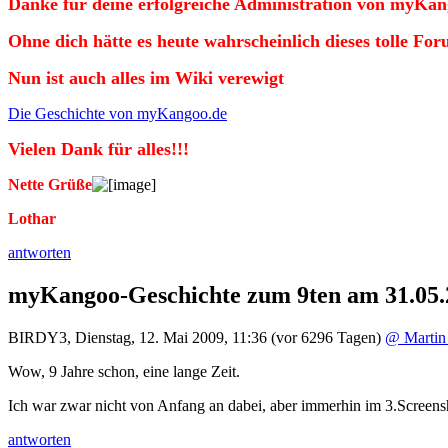
Danke für deine erfolgreiche Administration von myKan
Ohne dich hätte es heute wahrscheinlich dieses tolle For
Nun ist auch alles im Wiki verewigt
Die Geschichte von myKangoo.de
Vielen Dank für alles!!!
Nette Grüße
Lothar
antworten
myKangoo-Geschichte zum 9ten am 31.05.
BIRDY3
,
Dienstag, 12. Mai 2009, 11:36
(vor 6296 Tagen)
@ Martin
Wow, 9 Jahre schon, eine lange Zeit.
Ich war zwar nicht von Anfang an dabei, aber immerhin im 3.Screens
antworten