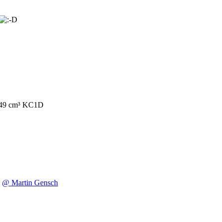
149 cm³ KC1D
@ Martin Gensch