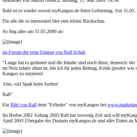
bearbeitet von Martin Gensch
,
Montag, 11. Mai 2009, 14:34
Bald ist es wieder soweit myKangoo.de feiert Geburtstag. Am 31.05. wi
Für alle die es interessiert hier eine kleine Rückschau.
So fing alles am 31.05.2000 an:
im Forum der erste Eintrag von Ralf Schuh
"Lange hat es gedauert und die Inhalte sind noch dünn, dennoch: de
im Netz relativ dünn ist, bin ich für jeden Beitrag, Kritik (positiv 
Kangoo zu inizieren!
Also, viel Spaß beim Surfen!
Ralf"
Ein
Bild von Ralf
dem "Erfinder" von myKangoo bei
www.marketing
Im Herbst 2002 Anfang 2003 Ralf hat zuwenig Zeit und will myKangoo
April 2003 Übergabe der Domain myKangoo.de und aller Daten an M