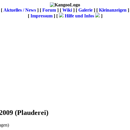
[
Aktuelles / News
] [
Forum
] [
Wiki
] [
Galerie
]
[
Kleinanzeigen
]
[
Impressum
] [
Hilfe und Infos
]
.2009
(Plauderei)
agen)