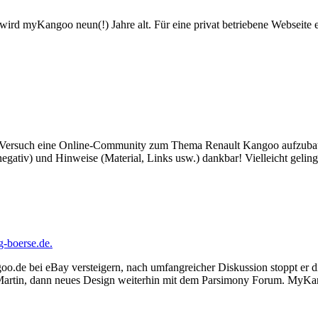
rd myKangoo neun(!) Jahre alt. Für eine privat betriebene Webseite ein
r Versuch eine Online-Community zum Thema Renault Kangoo aufzubauen 
wie negativ) und Hinweise (Material, Links usw.) dankbar! Vielleicht g
-boerse.de.
.de bei eBay versteigern, nach umfangreicher Diskussion stoppt er d
artin, dann neues Design weiterhin mit dem Parsimony Forum. MyKan